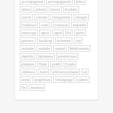
accompagnant
accompagnants
Action
aidant
aidants
Amour
Bonheur
cancer
Cerveau
changement
changer
Confiance
corps
Croyances
empathie
entourage
espoir
esprit
Foi
guérir
guérison
handicap
isolement
Joie
malades
maladie
mental
Médicaments
objectifs
Optimisme
persévérance
physique
Plaisir
positif
Projets
résilience
Santé
sclérose en plaque
soi
stress
symptômes
Témoignage
valeurs
Vie
émotions