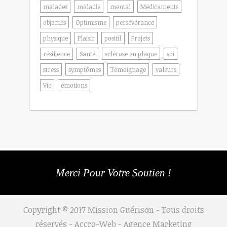
malades
maladie
mental
Médicaments
objectifs
Optimisme
persévérance
physique
Plaisir
positif
Projets
résilience
Santé
sclérose en plaque
soi
stress
symptômes
Témoignage
valeurs
Vie
émotions
Merci Pour Votre Soutien !
Copyright © 2017 Mission Guérison - Tous droits
réservés - Accro-Web -
Agence Marketing