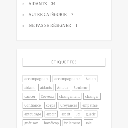
AIDANTS
34
AUTRE CATÉGORIE
7
NE PAS SE RÉSIGNER
1
ÉTIQUETTES
accompagnant
accompagnants
Action
aidant
aidants
Amour
Bonheur
cancer
Cerveau
changement
changer
Confiance
corps
Croyances
empathie
entourage
espoir
esprit
Foi
guérir
guérison
handicap
isolement
Joie