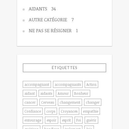
AIDANTS
34
AUTRE CATÉGORIE
7
NE PAS SE RÉSIGNER
1
ÉTIQUETTES
accompagnant
accompagnants
Action
aidant
aidants
Amour
Bonheur
cancer
Cerveau
changement
changer
Confiance
corps
Croyances
empathie
entourage
espoir
esprit
Foi
guérir