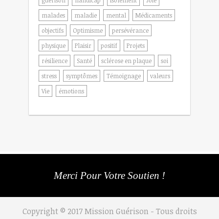
guérison
handicap
isolement
Joie
malades
maladie
mental
Médicaments
objectifs
Optimisme
persévérance
physique
Plaisir
positif
Projets
résilience
Santé
sclérose en plaque
soi
stress
symptômes
Témoignage
valeurs
Vie
émotions
Merci Pour Votre Soutien !
Copyright © 2017 Mission Guérison - Tous droits