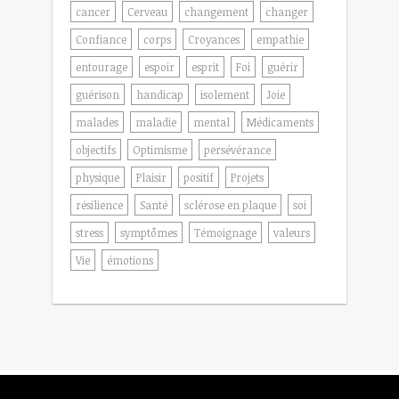
cancer
Cerveau
changement
changer
Confiance
corps
Croyances
empathie
entourage
espoir
esprit
Foi
guérir
guérison
handicap
isolement
Joie
malades
maladie
mental
Médicaments
objectifs
Optimisme
persévérance
physique
Plaisir
positif
Projets
résilience
Santé
sclérose en plaque
soi
stress
symptômes
Témoignage
valeurs
Vie
émotions