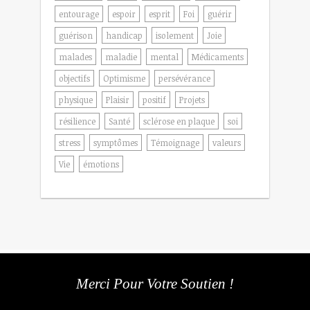
entourage
espoir
esprit
Foi
guérir
guérison
handicap
isolement
Joie
malades
maladie
mental
Médicaments
objectifs
Optimisme
persévérance
physique
Plaisir
positif
Projets
résilience
Santé
sclérose en plaque
soi
stress
symptômes
Témoignage
valeurs
Vie
émotions
Merci Pour Votre Soutien !