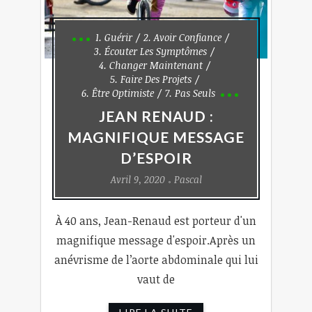
1. Guérir
2. Avoir Confiance
3. Écouter Les Symptômes
4. Changer Maintenant
5. Faire Des Projets
6. Être Optimiste
7. Pas Seuls
JEAN RENAUD :
MAGNIFIQUE MESSAGE
D’ESPOIR
Avril 9, 2020
Pascal
À 40 ans, Jean-Renaud est porteur d'un
magnifique message d'espoir.Après un
anévrisme de l’aorte abdominale qui lui
vaut de