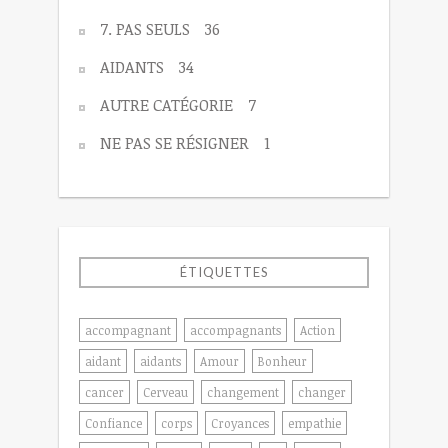
7. PAS SEULS
36
AIDANTS
34
AUTRE CATÉGORIE
7
NE PAS SE RÉSIGNER
1
ÉTIQUETTES
accompagnant
accompagnants
Action
aidant
aidants
Amour
Bonheur
cancer
Cerveau
changement
changer
Confiance
corps
Croyances
empathie