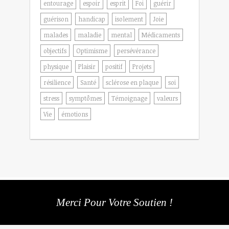
entourage
espoir
esprit
Foi
guérir
guérison
handicap
isolement
Joie
malades
maladie
mental
Médicaments
objectifs
Optimisme
persévérance
physique
Plaisir
positif
Projets
résilience
Santé
sclérose en plaque
soi
stress
symptômes
Témoignage
valeurs
Vie
émotions
Merci Pour Votre Soutien !