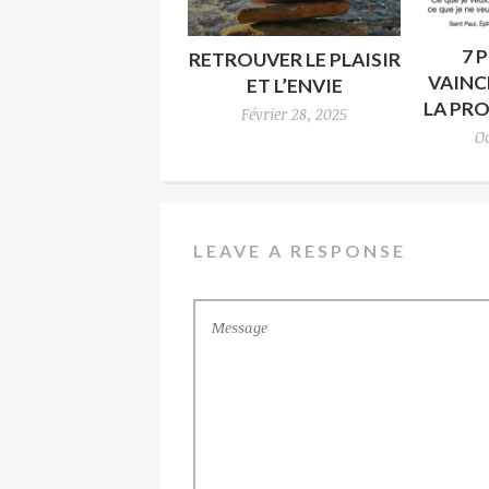
7 
RETROUVER LE PLAISIR
VAINCR
ET L’ENVIE
LA PR
Février 28, 2025
Oc
LEAVE A RESPONSE