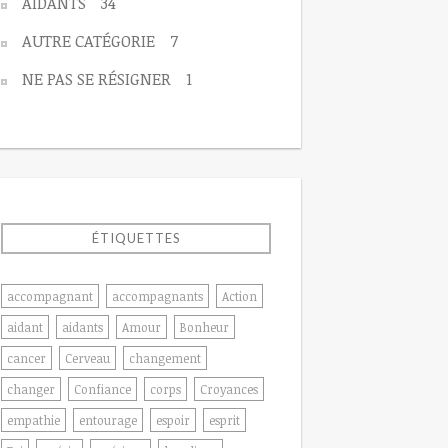
AIDANTS
34
AUTRE CATÉGORIE
7
NE PAS SE RÉSIGNER
1
ÉTIQUETTES
accompagnant
accompagnants
Action
aidant
aidants
Amour
Bonheur
cancer
Cerveau
changement
changer
Confiance
corps
Croyances
empathie
entourage
espoir
esprit