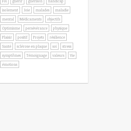
Foi
guérir
guérison
handicap
isolement
Joie
malades
maladie
mental
Médicaments
objectifs
Optimisme
persévérance
physique
Plaisir
positif
Projets
résilience
Santé
sclérose en plaque
soi
stress
symptômes
Témoignage
valeurs
Vie
émotions