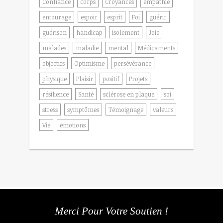
Confiance
corps
Croyances
empathie
entourage
espoir
esprit
Foi
guérir
guérison
handicap
isolement
Joie
malades
maladie
mental
Médicaments
objectifs
Optimisme
persévérance
physique
Plaisir
positif
Projets
résilience
Santé
sclérose en plaque
soi
stress
symptômes
Témoignage
valeurs
Vie
émotions
Merci Pour Votre Soutien !