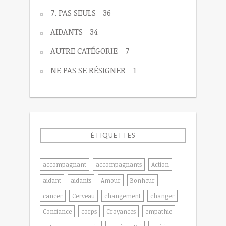
7. PAS SEULS
36
AIDANTS
34
AUTRE CATÉGORIE
7
NE PAS SE RÉSIGNER
1
ÉTIQUETTES
accompagnant
accompagnants
Action
aidant
aidants
Amour
Bonheur
cancer
Cerveau
changement
changer
Confiance
corps
Croyances
empathie