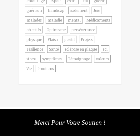
entourage
espoir
esprit
Foi
guérir
guérison
handicap
isolement
Joie
malades
maladie
mental
Médicaments
objectifs
Optimisme
persévérance
physique
Plaisir
positif
Projets
résilience
Santé
sclérose en plaque
soi
stress
symptômes
Témoignage
valeurs
Vie
émotions
Merci Pour Votre Soutien !