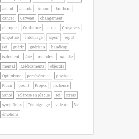
aidant
aidants
Amour
Bonheur
cancer
Cerveau
changement
changer
Confiance
corps
Croyances
empathie
entourage
espoir
esprit
Foi
guérir
guérison
handicap
isolement
Joie
malades
maladie
mental
Médicaments
objectifs
Optimisme
persévérance
physique
Plaisir
positif
Projets
résilience
Santé
sclérose en plaque
soi
stress
symptômes
Témoignage
valeurs
Vie
émotions