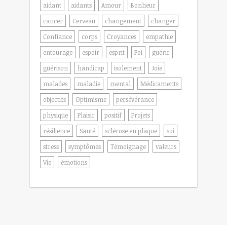
aidant
aidants
Amour
Bonheur
cancer
Cerveau
changement
changer
Confiance
corps
Croyances
empathie
entourage
espoir
esprit
Foi
guérir
guérison
handicap
isolement
Joie
malades
maladie
mental
Médicaments
objectifs
Optimisme
persévérance
physique
Plaisir
positif
Projets
résilience
Santé
sclérose en plaque
soi
stress
symptômes
Témoignage
valeurs
Vie
émotions