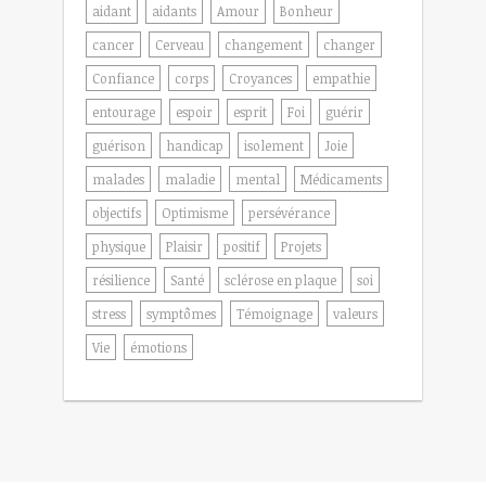
aidant
aidants
Amour
Bonheur
cancer
Cerveau
changement
changer
Confiance
corps
Croyances
empathie
entourage
espoir
esprit
Foi
guérir
guérison
handicap
isolement
Joie
malades
maladie
mental
Médicaments
objectifs
Optimisme
persévérance
physique
Plaisir
positif
Projets
résilience
Santé
sclérose en plaque
soi
stress
symptômes
Témoignage
valeurs
Vie
émotions