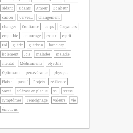
aidant
aidants
Amour
Bonheur
cancer
Cerveau
changement
changer
Confiance
corps
Croyances
empathie
entourage
espoir
esprit
Foi
guérir
guérison
handicap
isolement
Joie
malades
maladie
mental
Médicaments
objectifs
Optimisme
persévérance
physique
Plaisir
positif
Projets
résilience
Santé
sclérose en plaque
soi
stress
symptômes
Témoignage
valeurs
Vie
émotions