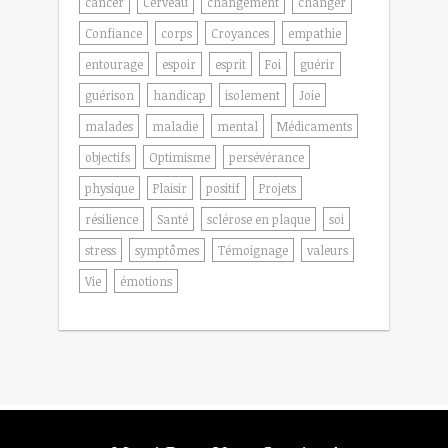
cancer
Cerveau
changement
changer
Confiance
corps
Croyances
empathie
entourage
espoir
esprit
Foi
guérir
guérison
handicap
isolement
Joie
malades
maladie
mental
Médicaments
objectifs
Optimisme
persévérance
physique
Plaisir
positif
Projets
résilience
Santé
sclérose en plaque
soi
stress
symptômes
Témoignage
valeurs
Vie
émotions