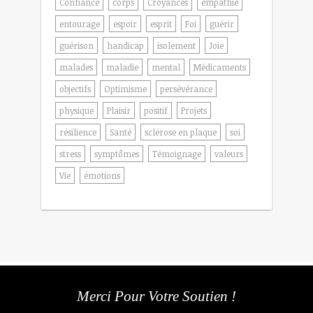
Confiance
corps
Croyances
empathie
entourage
espoir
esprit
Foi
guérir
guérison
handicap
isolement
Joie
malades
maladie
mental
Médicaments
objectifs
Optimisme
persévérance
physique
Plaisir
positif
Projets
résilience
Santé
sclérose en plaque
soi
stress
symptômes
Témoignage
valeurs
Vie
émotions
Merci Pour Votre Soutien !