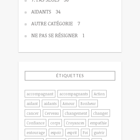
AIDANTS
34
AUTRE CATÉGORIE
7
NE PAS SE RÉSIGNER
1
ÉTIQUETTES
accompagnant
accompagnants
Action
aidant
aidants
Amour
Bonheur
cancer
Cerveau
changement
changer
Confiance
corps
Croyances
empathie
entourage
espoir
esprit
Foi
guérir