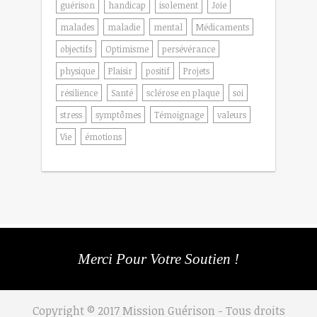
guérison
handicap
isolement
Joie
malades
maladie
mental
Médicaments
objectifs
Optimisme
persévérance
physique
Plaisir
positif
Projets
résilience
Santé
sclérose en plaque
soi
stress
symptômes
Témoignage
valeurs
Vie
émotions
Merci Pour Votre Soutien !
Copyright © 2017 Mission Guérison - Tous droits