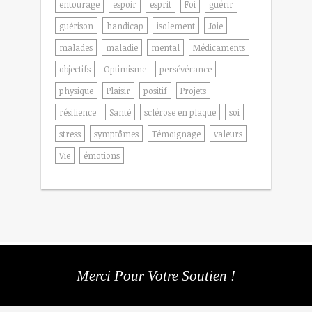
entourage
espoir
esprit
Foi
guérir
guérison
handicap
isolement
Joie
malades
maladie
mental
Médicaments
objectifs
Optimisme
persévérance
physique
Plaisir
positif
Projets
résilience
Santé
sclérose en plaque
soi
stress
symptômes
Témoignage
valeurs
Vie
émotions
Merci Pour Votre Soutien !