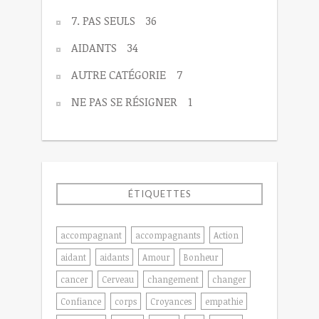
7. PAS SEULS
36
AIDANTS
34
AUTRE CATÉGORIE
7
NE PAS SE RÉSIGNER
1
ÉTIQUETTES
accompagnant
accompagnants
Action
aidant
aidants
Amour
Bonheur
cancer
Cerveau
changement
changer
Confiance
corps
Croyances
empathie