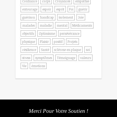
Confiance
corps
Croyances
empathie
entourage
espoir
esprit
Foi
guérir
guérison
handicap
isolement
Joie
malades
maladie
mental
Médicaments
objectifs
Optimisme
persévérance
physique
Plaisir
positif
Projets
résilience
Santé
sclérose en plaque
soi
stress
symptômes
Témoignage
valeurs
Vie
émotions
Merci Pour Votre Soutien !