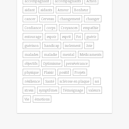
accompagnant
accompagnants
Action
aidant
aidants
Amour
Bonheur
cancer
Cerveau
changement
changer
Confiance
corps
Croyances
empathie
entourage
espoir
esprit
Foi
guérir
guérison
handicap
isolement
Joie
malades
maladie
mental
Médicaments
objectifs
Optimisme
persévérance
physique
Plaisir
positif
Projets
résilience
Santé
sclérose en plaque
soi
stress
symptômes
Témoignage
valeurs
Vie
émotions