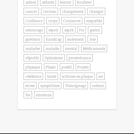
aidant
aidants
Amour
Bonheur
cancer
Cerveau
changement
changer
Confiance
corps
Croyances
empathie
entourage
espoir
esprit
Foi
guérir
guérison
handicap
isolement
Joie
malades
maladie
mental
Médicaments
objectifs
Optimisme
persévérance
physique
Plaisir
positif
Projets
résilience
Santé
sclérose en plaque
soi
stress
symptômes
Témoignage
valeurs
Vie
émotions