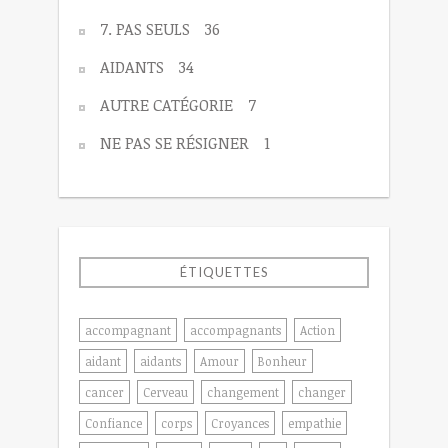
7. PAS SEULS
36
AIDANTS
34
AUTRE CATÉGORIE
7
NE PAS SE RÉSIGNER
1
ÉTIQUETTES
accompagnant
accompagnants
Action
aidant
aidants
Amour
Bonheur
cancer
Cerveau
changement
changer
Confiance
corps
Croyances
empathie