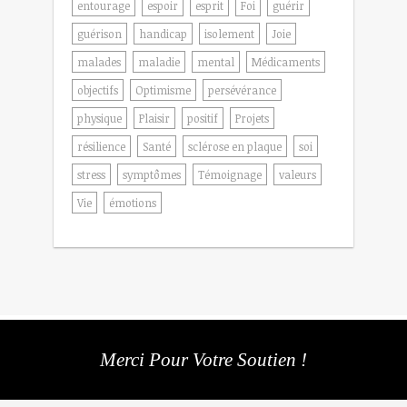
entourage
espoir
esprit
Foi
guérir
guérison
handicap
isolement
Joie
malades
maladie
mental
Médicaments
objectifs
Optimisme
persévérance
physique
Plaisir
positif
Projets
résilience
Santé
sclérose en plaque
soi
stress
symptômes
Témoignage
valeurs
Vie
émotions
Merci Pour Votre Soutien !