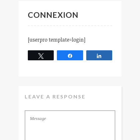
CONNEXION
[userpro template=login]
Tweetez
Partagez
Partagez
LEAVE A RESPONSE