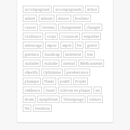
accompagnant
accompagnants
Action
aidant
aidants
Amour
Bonheur
cancer
Cerveau
changement
changer
Confiance
corps
Croyances
empathie
entourage
espoir
esprit
Foi
guérir
guérison
handicap
isolement
Joie
malades
maladie
mental
Médicaments
objectifs
Optimisme
persévérance
physique
Plaisir
positif
Projets
résilience
Santé
sclérose en plaque
soi
stress
symptômes
Témoignage
valeurs
Vie
émotions