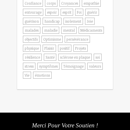
Confiance
corps
Croyances
empathie
entourage
espoir
esprit
Foi
guérir
guérison
handicap
isolement
Joie
malades
maladie
mental
Médicaments
objectifs
Optimisme
persévérance
physique
Plaisir
positif
Projets
résilience
Santé
sclérose en plaque
soi
stress
symptômes
Témoignage
valeurs
Vie
émotions
Merci Pour Votre Soutien !