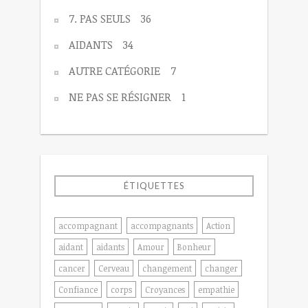
7. PAS SEULS
36
AIDANTS
34
AUTRE CATÉGORIE
7
NE PAS SE RÉSIGNER
1
ÉTIQUETTES
accompagnant
accompagnants
Action
aidant
aidants
Amour
Bonheur
cancer
Cerveau
changement
changer
Confiance
corps
Croyances
empathie