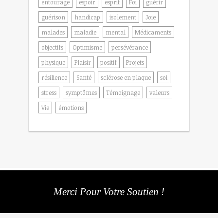
entourage
espoir
esprit
Foi
guérir
guérison
handicap
isolement
Joie
malades
maladie
mental
Médicaments
objectifs
Optimisme
persévérance
physique
Plaisir
positif
Projets
résilience
Santé
sclérose en plaque
soi
stress
symptômes
Témoignage
valeurs
Vie
émotions
Merci Pour Votre Soutien !