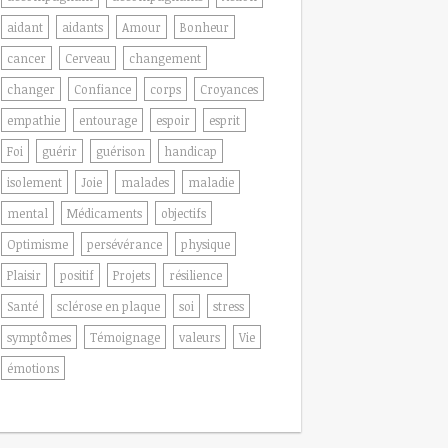
aidant
aidants
Amour
Bonheur
cancer
Cerveau
changement
changer
Confiance
corps
Croyances
empathie
entourage
espoir
esprit
Foi
guérir
guérison
handicap
isolement
Joie
malades
maladie
mental
Médicaments
objectifs
Optimisme
persévérance
physique
Plaisir
positif
Projets
résilience
Santé
sclérose en plaque
soi
stress
symptômes
Témoignage
valeurs
Vie
émotions