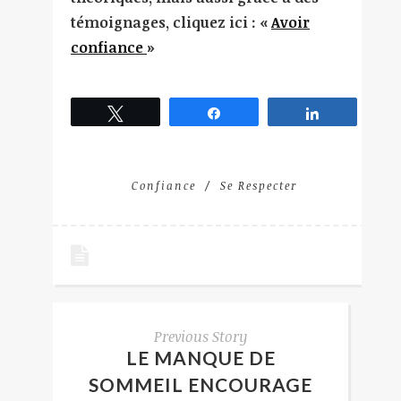
témoignages, cliquez ici :
«
Avoir
confiance
»
Tweetez
Partagez
Partagez
Confiance
Se Respecter
Previous Story
LE MANQUE DE
SOMMEIL ENCOURAGE