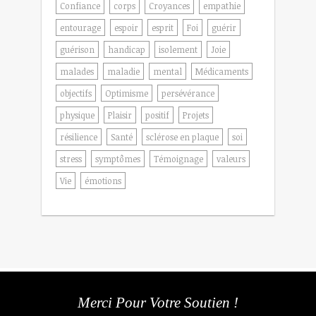
Confiance
corps
Croyances
empathie
entourage
espoir
esprit
Foi
guérir
guérison
handicap
isolement
Joie
malades
maladie
mental
Médicaments
objectifs
Optimisme
persévérance
physique
Plaisir
positif
Projets
résilience
Santé
sclérose en plaque
soi
stress
symptômes
Témoignage
valeurs
Vie
émotions
Merci Pour Votre Soutien !