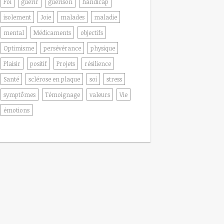
Foi
guérir
guérison
handicap
isolement
Joie
malades
maladie
mental
Médicaments
objectifs
Optimisme
persévérance
physique
Plaisir
positif
Projets
résilience
Santé
sclérose en plaque
soi
stress
symptômes
Témoignage
valeurs
Vie
émotions