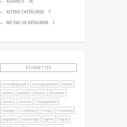
AIDANTS
34
AUTRE CATÉGORIE
7
NE PAS SE RÉSIGNER
1
ÉTIQUETTES
accompagnant
accompagnants
Action
aidant
aidants
Amour
Bonheur
cancer
Cerveau
changement
changer
Confiance
corps
Croyances
empathie
entourage
espoir
esprit