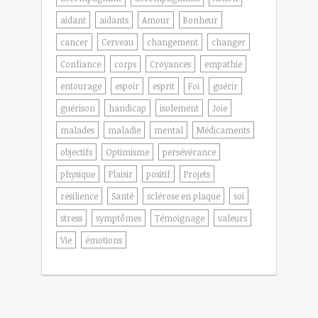
aidant
aidants
Amour
Bonheur
cancer
Cerveau
changement
changer
Confiance
corps
Croyances
empathie
entourage
espoir
esprit
Foi
guérir
guérison
handicap
isolement
Joie
malades
maladie
mental
Médicaments
objectifs
Optimisme
persévérance
physique
Plaisir
positif
Projets
résilience
Santé
sclérose en plaque
soi
stress
symptômes
Témoignage
valeurs
Vie
émotions