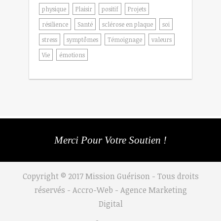
physique
Plaisir
positif
Projets
résilience
Santé
sclérose en plaque
soi
stress
symptômes
Témoignage
valeurs
Vie
émotions
Merci Pour Votre Soutien !
Copyright © 2017 Mission Guérison - Tous droits
réservés - Accro-Web -
Agence Marketing
Digital