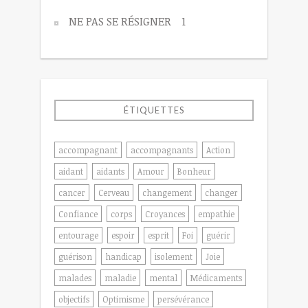
NE PAS SE RÉSIGNER
1
ÉTIQUETTES
accompagnant
accompagnants
Action
aidant
aidants
Amour
Bonheur
cancer
Cerveau
changement
changer
Confiance
corps
Croyances
empathie
entourage
espoir
esprit
Foi
guérir
guérison
handicap
isolement
Joie
malades
maladie
mental
Médicaments
objectifs
Optimisme
persévérance