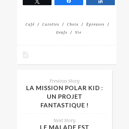
Tweetez
Partagez
Partagez
Café
Carottes
Choix
Épreuves
Oeufs
Vie
Previous Story
LA MISSION POLAR KID :
UN PROJET
FANTASTIQUE !
Next Story
LE MALADE EST