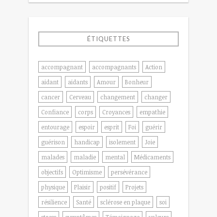
ÉTIQUETTES
accompagnant
accompagnants
Action
aidant
aidants
Amour
Bonheur
cancer
Cerveau
changement
changer
Confiance
corps
Croyances
empathie
entourage
espoir
esprit
Foi
guérir
guérison
handicap
isolement
Joie
malades
maladie
mental
Médicaments
objectifs
Optimisme
persévérance
physique
Plaisir
positif
Projets
résilience
Santé
sclérose en plaque
soi
stress
symptômes
Témoignage
valeurs