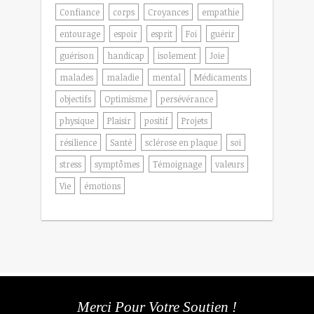
Confiance
corps
Croyances
empathie
entourage
espoir
esprit
Foi
guérir
guérison
handicap
isolement
Joie
malades
maladie
mental
Médicaments
objectifs
Optimisme
persévérance
physique
Plaisir
positif
Projets
résilience
Santé
sclérose en plaque
soi
stress
symptômes
Témoignage
valeurs
Vie
émotions
Merci Pour Votre Soutien !