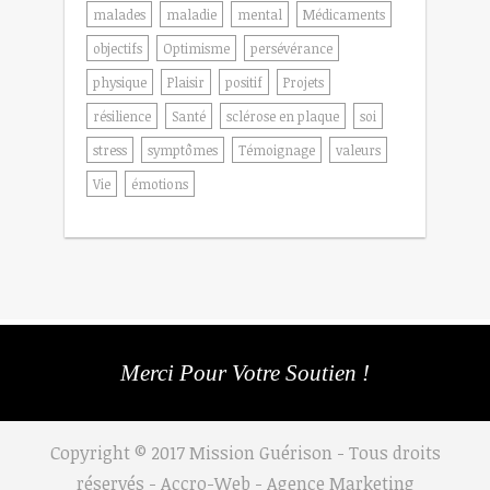
malades
maladie
mental
Médicaments
objectifs
Optimisme
persévérance
physique
Plaisir
positif
Projets
résilience
Santé
sclérose en plaque
soi
stress
symptômes
Témoignage
valeurs
Vie
émotions
Merci Pour Votre Soutien !
Copyright © 2017 Mission Guérison - Tous droits
réservés - Accro-Web -
Agence Marketing