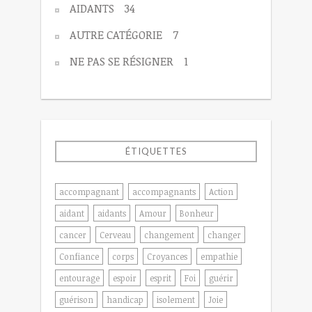
AIDANTS
34
AUTRE CATÉGORIE
7
NE PAS SE RÉSIGNER
1
ÉTIQUETTES
accompagnant
accompagnants
Action
aidant
aidants
Amour
Bonheur
cancer
Cerveau
changement
changer
Confiance
corps
Croyances
empathie
entourage
espoir
esprit
Foi
guérir
guérison
handicap
isolement
Joie