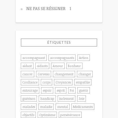
NE PAS SE RÉSIGNER
1
ÉTIQUETTES
accompagnant
accompagnants
Action
aidant
aidants
Amour
Bonheur
cancer
Cerveau
changement
changer
Confiance
corps
Croyances
empathie
entourage
espoir
esprit
Foi
guérir
guérison
handicap
isolement
Joie
malades
maladie
mental
Médicaments
objectifs
Optimisme
persévérance