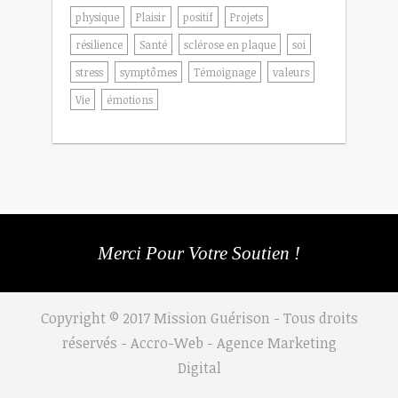
physique
Plaisir
positif
Projets
résilience
Santé
sclérose en plaque
soi
stress
symptômes
Témoignage
valeurs
Vie
émotions
Merci Pour Votre Soutien !
Copyright © 2017 Mission Guérison - Tous droits
réservés - Accro-Web -
Agence Marketing
Digital