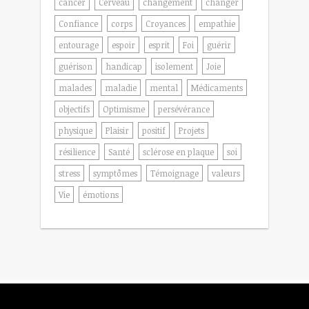
cancer
Cerveau
changement
changer
Confiance
corps
Croyances
empathie
entourage
espoir
esprit
Foi
guérir
guérison
handicap
isolement
Joie
malades
maladie
mental
Médicaments
objectifs
Optimisme
persévérance
physique
Plaisir
positif
Projets
résilience
Santé
sclérose en plaque
soi
stress
symptômes
Témoignage
valeurs
Vie
émotions