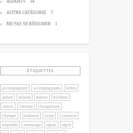
AIDANTS
34
AUTRE CATÉGORIE
7
NE PAS SE RÉSIGNER
1
ÉTIQUETTES
accompagnant
accompagnants
Action
aidant
aidants
Amour
Bonheur
cancer
Cerveau
changement
changer
Confiance
corps
Croyances
empathie
entourage
espoir
esprit