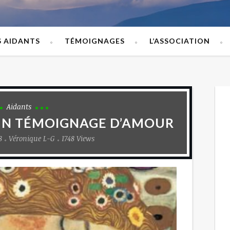
S AIDANTS
TÉMOIGNAGES
L’ASSOCIATION
Aidants
I UN TÉMOIGNAGE D’AMOUR
8
Véronique L-G
1748 Views