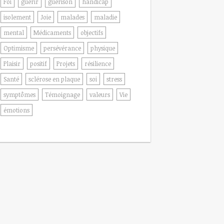
Foi
guérir
guérison
handicap
isolement
Joie
malades
maladie
mental
Médicaments
objectifs
Optimisme
persévérance
physique
Plaisir
positif
Projets
résilience
Santé
sclérose en plaque
soi
stress
symptômes
Témoignage
valeurs
Vie
émotions