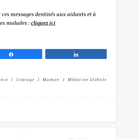
r ces
messages destinés aux aidants et à
es malades :
cliquez ici
Partagez
Partagez
ance
Courage
Maman
Médecine Globale